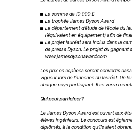
Le lauréat du James Dyson Award remport
La somme de 10 000 £
Le trophée James Dyson Award
Le département d’étude de l’école du l
l’équivalent en équipement) afin de fina
Le projet lauréat sera inclus dans la c
de presse Dyson. Le projet du gagnant se
www.jamesdysonaward.com
Les prix en espèces seront convertis dans
vigueur lors de l’annonce du lauréat. Un l
chaque pays participant. Il se verra rem
Qui peut participer?
Le James Dyson Award est ouvert aux étudi
élèves ingénieurs. Le concours est égleme
diplômés, à la condition qu’ils aient obten