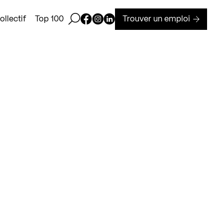
Ouvrir la barre de recherche
Page Facebook de Kollectif
Page Instagram de Kollectif
Page Linkedin de Kollectif
Trouver un emploi
llectif
Top 100