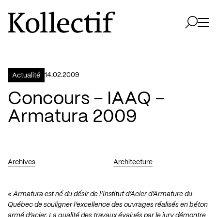
Aller à la page d'accueil
Logo Kollectif
Ouvri
Ouvrir 
14.02.2009
Actualité
Concours – IAAQ –
Armatura 2009
Archives
Architecture
« Armatura est né du désir de l’Institut d’Acier d’Armature du
Québec de souligner l’excellence des ouvrages réalisés en béton
armé d’acier. La qualité des travaux évalués par le jury démontre