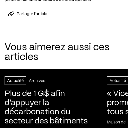
Partager l'article
Vous aimerez aussi ces
articles
Actualité
Archives
Actualité
Plus de 1 G$ afin
« Vic
d’appuyer la
prom
décarbonation du
tous 
secteur des bâtiments
Maison de 