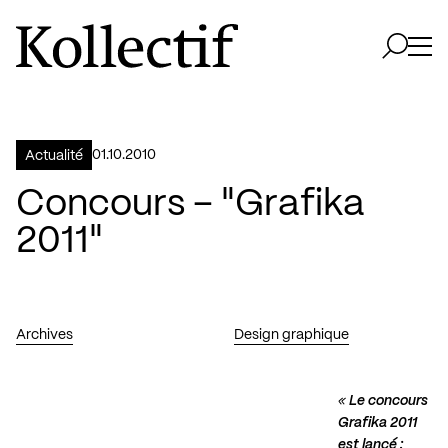
Aller à la page d'accueil
Logo Kollectif
Ouvri
Ouvrir 
01.10.2010
Actualité
Concours – "Grafika
2011"
Archives
Design graphique
«
Le concours
Grafika 2011
est lancé :