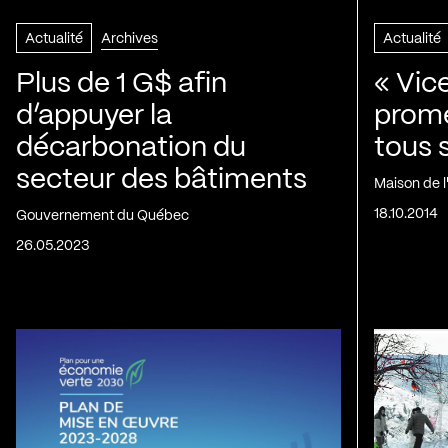
Actualité
Archives
Actualité
Plus de 1 G$ afin
« Vic
d’appuyer la
prom
décarbonation du
tous 
secteur des bâtiments
Maison de 
18.10.2014
Gouvernement du Québec
26.05.2023