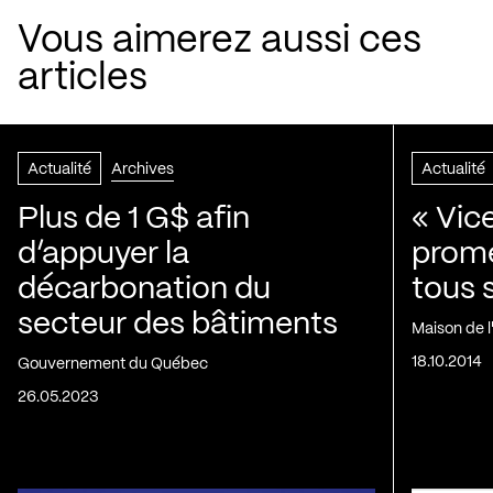
Vous aimerez aussi ces
articles
Actualité
Archives
Actualité
Plus de 1 G$ afin
« Vic
d’appuyer la
prom
décarbonation du
tous 
secteur des bâtiments
Maison de 
18.10.2014
Gouvernement du Québec
26.05.2023