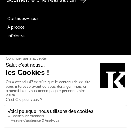
Soumettre une réalisation
Contactez-nous
À propos
Infolettre
Page Facebook de Kollectif
Page Instagram de Kollectif
Page Linkedin de Kollectif
Partenaires
Commanditaires
Fabelta_syst_BLAN
Bâtiment-Durable-Québec-1
Esquisses-1
IRAC-1
Contech-2
OC-2
MP-1
v2com-1
©2026 Kollectif. Tous droits réservés.