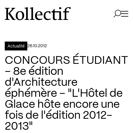
Aller à la page d'accueil
Logo Kollectif
Ouvri
Ouvrir 
26.10.2012
Actualité
CONCOURS ÉTUDIANT
– 8e édition
d'Architecture
éphémère – "L'Hôtel de
Glace hôte encore une
fois de l'édition 2012-
2013"