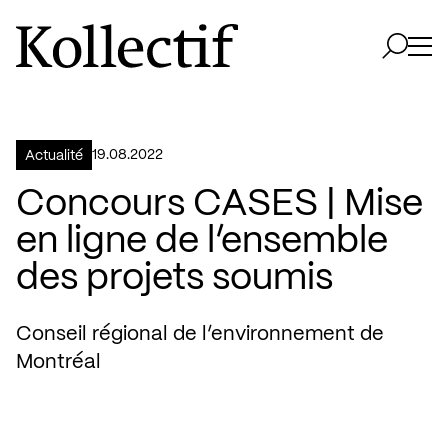
Aller à la page d'accueil
Logo Kollectif
Ouvri
Ouvrir 
19.08.2022
Actualité
Concours CASES | Mise
en ligne de l’ensemble
des projets soumis
Conseil régional de l’environnement de
Montréal