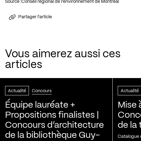
Source :
Conseil régional de l’environnement de Montréal
Partager l'article
Vous aimerez aussi ces
articles
Actualité
Concours
Actualité
Équipe lauréate +
Mise 
Propositions finalistes |
Conco
Concours d’architecture
de la
de la bibliothèque Guy-
Catalogue 