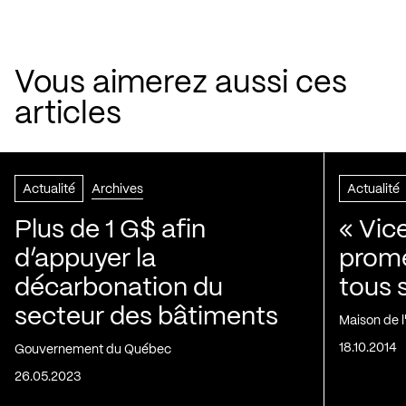
Vous aimerez aussi ces
articles
Actualité
Archives
Actualité
Plus de 1 G$ afin
« Vic
d’appuyer la
prom
décarbonation du
tous 
secteur des bâtiments
Maison de 
18.10.2014
Gouvernement du Québec
26.05.2023