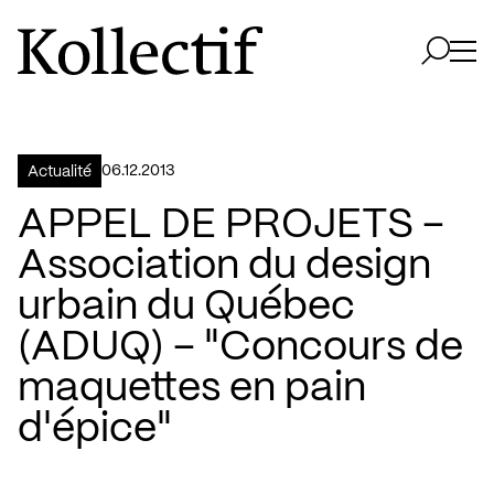
Aller à la page d'accueil
Logo Kollectif
Ouvri
Ouvrir 
06.12.2013
Actualité
APPEL DE PROJETS –
Association du design
urbain du Québec
(ADUQ) – "Concours de
maquettes en pain
d'épice"