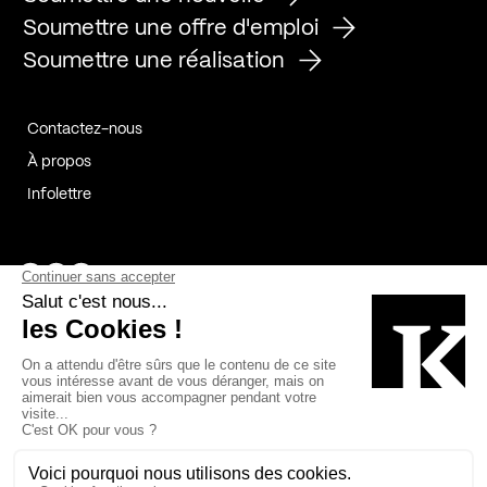
Soumettre une offre d'emploi
Soumettre une réalisation
Contactez-nous
À propos
Infolettre
Page Facebook de Kollectif
Page Instagram de Kollectif
Page Linkedin de Kollectif
Partenaires
Commanditaires
Fabelta_syst_BLAN
Bâtiment-Durable-Québec-1
Esquisses-1
IRAC-1
Contech-2
OC-2
MP-1
v2com-1