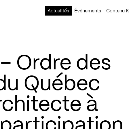
Actualités
Événements
Contenu Ko
 Ordre des
 du Québec
rchitecte à
 participation