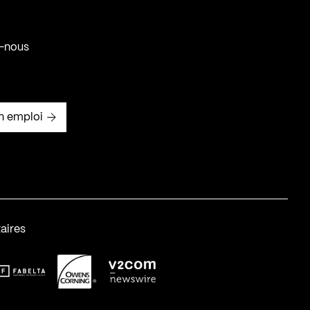
-nous
n emploi
aires
abelta_syst_BLANC
OC-2
v2com-1