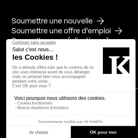
Soumettre une nouvelle
Soumettre une offre d'emploi
Soumettre une réalisation
Page Facebook de Kollectif
Page Instagram de Kollectif
Page Linkedin de Kollectif
Partenaires
Bâtiment-Durable-Québec-1
Esquisses-1
IRAC-1
MP-1