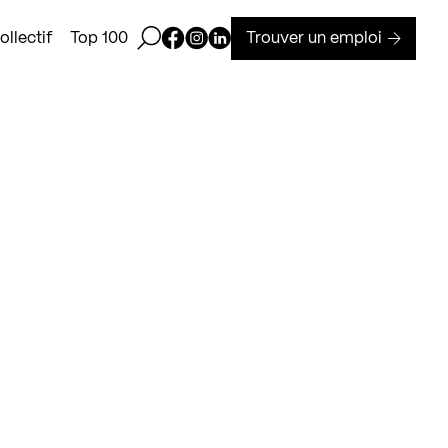
Ouvrir la barre de recherche
Page Facebook de Kollectif
Page Instagram de Kollectif
Page Linkedin de Kollectif
Trouver un emploi
llectif
Top 100