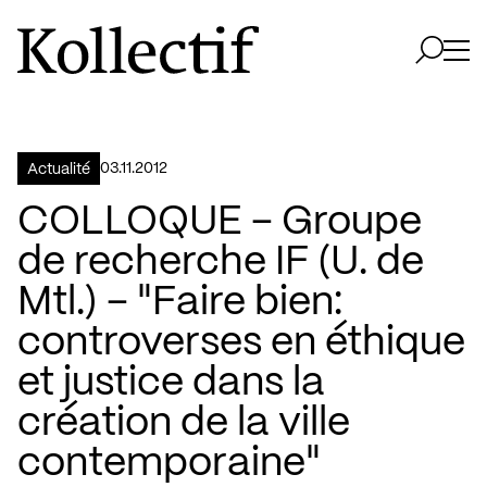
Aller à la page d'accueil
Logo Kollectif
Ouvri
Ouvrir 
03.11.2012
Actualité
COLLOQUE – Groupe
de recherche IF (U. de
Mtl.) – "Faire bien:
controverses en éthique
et justice dans la
création de la ville
contemporaine"