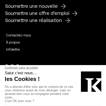
Soumettre une nouvelle
Soumettre une offre d'emploi
Soumettre une réalisation
Contactez-nous
À propos
Infolettre
Page Facebook de Kollectif
Page Instagram de Kollectif
Page Linkedin de Kollectif
Partenaires
Commanditaires
Fabelta_syst_BLAN
Bâtiment-Durable-Québec-1
Esquisses-1
IRAC-1
Contech-2
OC-2