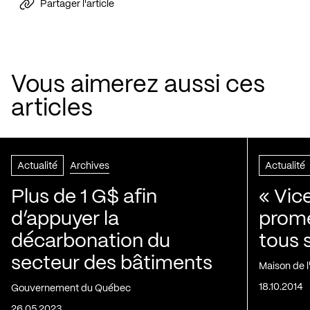
Partager l'article
Vous aimerez aussi ces
articles
Actualité
Archives
Actualité
Plus de 1 G$ afin
« Vic
d’appuyer la
prom
décarbonation du
tous 
secteur des bâtiments
Maison de 
18.10.2014
Gouvernement du Québec
26.05.2023