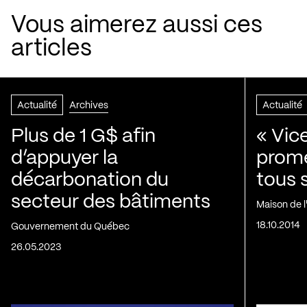
Vous aimerez aussi ces
articles
Actualité
Archives
Actualité
Plus de 1 G$ afin
« Vic
d’appuyer la
prom
décarbonation du
tous 
secteur des bâtiments
Maison de 
18.10.2014
Gouvernement du Québec
26.05.2023