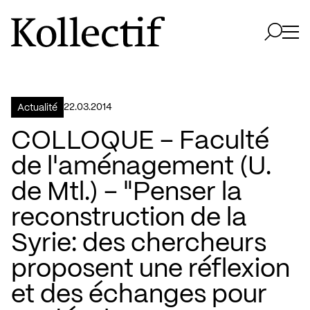
Aller à la page d'accueil
Logo Kollectif
Ouvri
Ouvrir 
22.03.2014
Actualité
COLLOQUE – Faculté
de l'aménagement (U.
de Mtl.) – "Penser la
reconstruction de la
Syrie: des chercheurs
proposent une réflexion
et des échanges pour