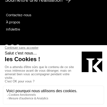
Soumettre une réalisation
Contactez-nous
À propos
Infolettre
Page Facebook de Kollectif
Page Instagram de Kollectif
Page Linkedin de Kollectif
Partenaires
Commanditaires
Fabelta_syst_BLAN
Bâtiment-Durable-Québec-1
Esquisses-1
IRAC-1
Contech-2
OC-2
MP-1
v2com-1
©2026 Kollectif. Tous droits réservés.