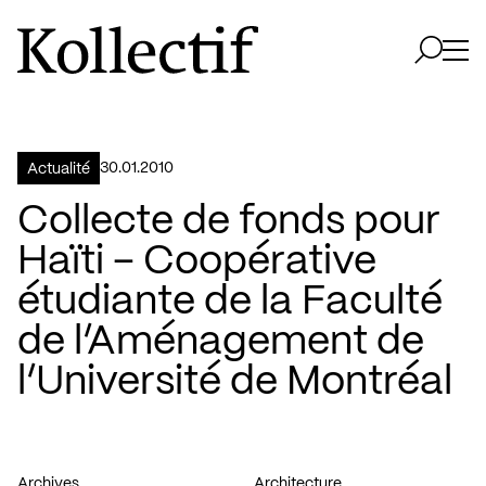
Aller à la page d'accueil
Logo Kollectif
Ouvri
Ouvrir 
30.01.2010
Actualité
Collecte de fonds pour
Haïti – Coopérative
étudiante de la Faculté
de l’Aménagement de
l’Université de Montréal
Archives
Architecture