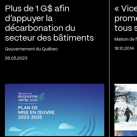
Plus de 1 G$ afin
« Vic
d’appuyer la
prom
décarbonation du
tous 
secteur des bâtiments
Maison de 
18.10.2014
Gouvernement du Québec
26.05.2023