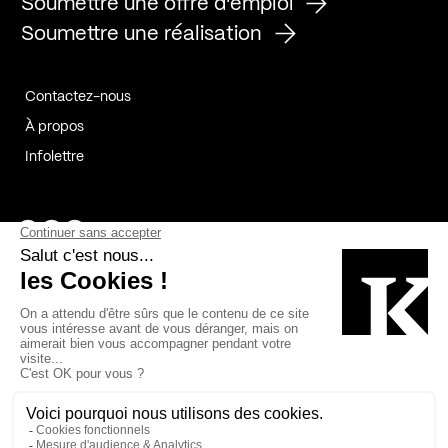
Soumettre une offre d'emploi
Soumettre une réalisation
Contactez-nous
À propos
Infolettre
Page Facebook de Kollectif
Page Instagram de Kollectif
Page Linkedin de Kollectif
Partenaires
Commanditaires
Fabelta_syst_BLAN
Bâtiment-Durable-Québec-1
Esquisses-1
IRAC-1
Contech-2
OC-2
MP-1
v2com-1