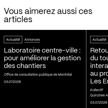
Vous aimerez aussi ces
articles
Actualité
Annonces
Actualité
Laboratoire centre-ville :
Retou
pour améliorer la gestion
du to
des chantiers
inter
au pr
Office de consultation publique de Montréal
Les E
03.07.2026
Kollectif
Quinzhee A
03.07.2026