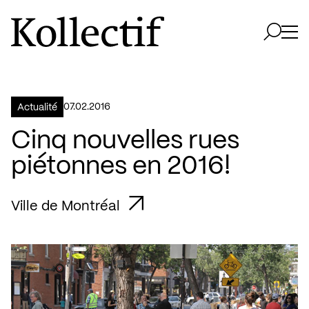
Aller à la page d'accueil
Logo Kollectif
Ouvri
Ouvrir 
07.02.2016
Actualité
Cinq nouvelles rues
piétonnes en 2016!
Ville de Montréal