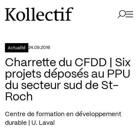
Aller à la page d'accueil
Logo Kollectif
Ouvri
Ouvrir 
24.09.2016
Actualité
Charrette du CFDD | Six
projets déposés au PPU
du secteur sud de St-
Roch
Centre de formation en développement
durable | U. Laval