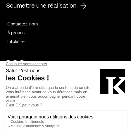
Soumettre une réalisation
Contactez-nous
À propos
Infolettre
Page Facebook de Kollectif
Page Instagram de Kollectif
Page Linkedin de Kollectif
Partenaires
Commanditaires
Fabelta_syst_BLAN
Bâtiment-Durable-Québec-1
Esquisses-1
IRAC-1
Contech-2
OC-2
MP-1
v2com-1