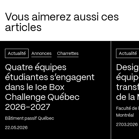
Vous aimerez aussi ces
articles
Actualité
Annonces
Charrettes
Actualité
Quatre équipes
Design
étudiantes s’engagent
équip
dans le Ice Box
trans
Challenge Québec
de la
2026-2027
Faculté de
Montréal
Bâtiment passif Québec
27.03.2026
22.05.2026