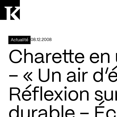
Aller à la page d'accueil
Logo Kollectif
08.12.2008
Actualité
Charette en
– « Un air d
Réflexion sur
durable – É