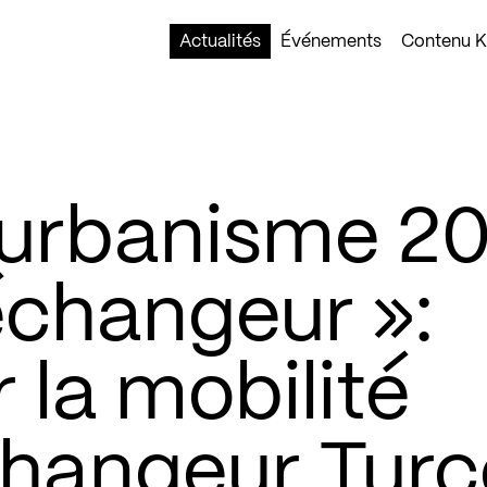
Actualités
Événements
Contenu Ko
 urbanisme 2
’échangeur »:
 la mobilité
changeur Turc