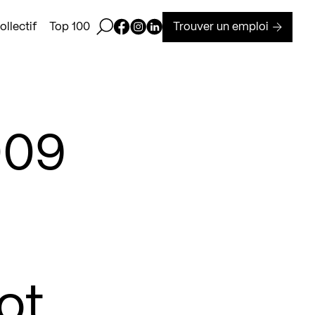
Ouvrir la barre de recherche
Page Facebook de Kollectif
Page Instagram de Kollectif
Page Linkedin de Kollectif
Trouver un emploi
llectif
Top 100
009
ot