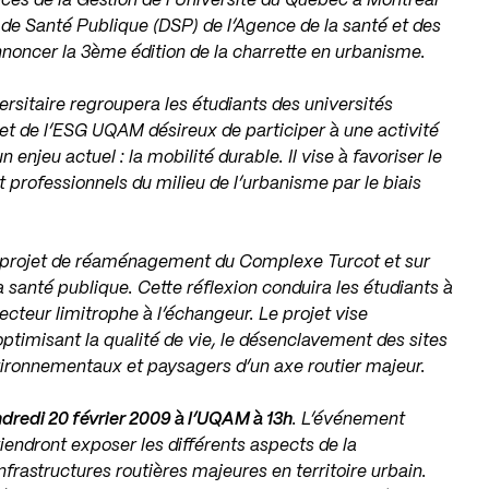
nces de la Gestion de l’Université du Québec à Montréal
 de Santé Publique (DSP) de l’Agence de la santé et des
nnoncer la 3ème édition de la charrette en urbanisme.
ersitaire regroupera les étudiants des universités
 et de l’ESG UQAM désireux de participer à une activité
 enjeu actuel : la mobilité durable. Il vise à favoriser le
 professionnels du milieu de l’urbanisme par le biais
e projet de réaménagement du Complexe Turcot et sur
la santé publique. Cette réflexion conduira les étudiants à
cteur limitrophe à l’échangeur. Le projet vise
optimisant la qualité de vie, le désenclavement des sites
nvironnementaux et paysagers d’un axe routier majeur.
ndredi 20 février 2009 à l’UQAM à 13h
. L’événement
viendront exposer les différents aspects de la
rastructures routières majeures en territoire urbain.