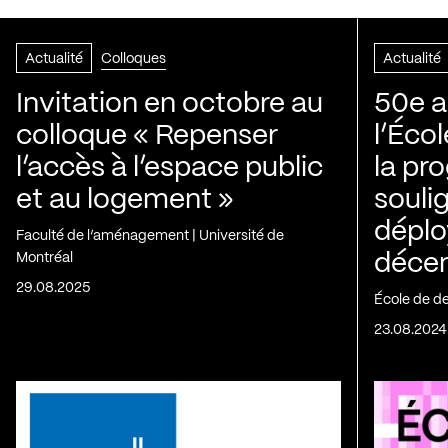
Actualité
Colloques
Actualité
Invitation en octobre au
50e a
colloque « Repenser
l’Éco
l’accès à l’espace public
la pr
et au logement »
souli
déplo
Faculté de l’aménagement | Université de
Montréal
décen
29.08.2025
École de d
23.08.2024