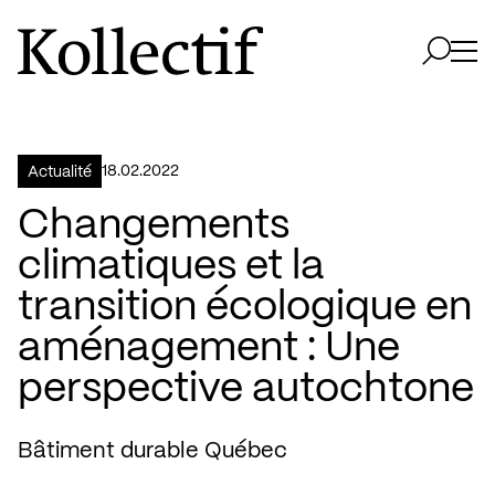
Aller à la page d'accueil
Logo Kollectif
Ouvri
Ouvrir 
18.02.2022
Actualité
Changements
climatiques et la
transition écologique en
aménagement : Une
perspective autochtone
Bâtiment durable Québec