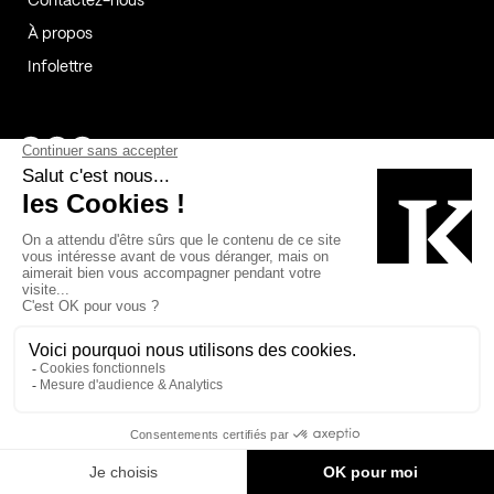
Contactez-nous
À propos
Infolettre
Page Facebook de Kollectif
Page Instagram de Kollectif
Page Linkedin de Kollectif
Partenaires
Commanditaires
Fabelta_syst_BLAN
Bâtiment-Durable-Québec-1
Esquisses-1
IRAC-1
Contech-2
OC-2
MP-1
v2com-1
©2026 Kollectif. Tous droits réservés.
Crédits
Légal
Cookies