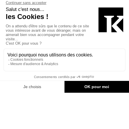
Le volume noir laisse toute la place à la nature environnante
dans un contraste dont les effets de clair-obscur perceptibles
ne cessent de se transformer selon l’angle par lequel on l’aborde
Fiche technique
Projet:
Chalet des Érables, Résidence privée
Localisation:
Frelighsburg, Québec, Canada
Maitre d’œuvre :
privé
Maître d’ouvrage :
Atelier Barda et Patrick Morand architecte
Équipe :
Antonio Di Bacco, Patrick Morand, Kevin Botchar,
Lucia Font Bernejo
Collaboration :
Lise Gagné architecte
Entrepreneurs généraux :
Construction B. Lepitre (bâtiment),
Innovation routière Refcon inc. (infrastructures).
Livraison:
décembre 2013
Surface:
287 m2
Coût total du projet:
privé
Matériaux utilisés:
Panneaux en bois massif X-LAM (CLT)