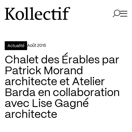
Aller à la page d'accueil
Logo Kollectif
Ouvri
Ouvrir 
août 2015
Actualité
Chalet des Érables par
Patrick Morand
architecte et Atelier
Barda en collaboration
avec Lise Gagné
architecte