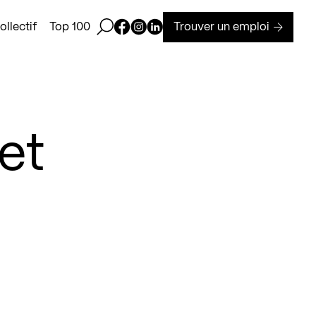
Ouvrir la barre de recherche
Page Facebook de Kollectif
Page Instagram de Kollectif
Page Linkedin de Kollectif
Trouver un emploi
llectif
Top 100
et