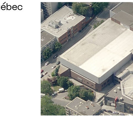
uébec