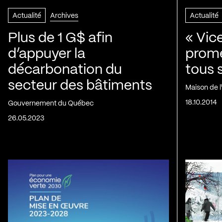
Actualité
Archives
Actualité
Plus de 1 G$ afin
« Vic
d’appuyer la
prom
décarbonation du
tous 
secteur des bâtiments
Maison de 
18.10.2014
Gouvernement du Québec
26.05.2023