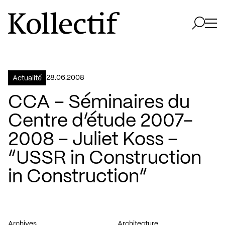
Aller à la page d'accueil
Logo Kollectif
Ouvri
Ouvrir 
28.06.2008
Actualité
CCA – Séminaires du
Centre d’étude 2007-
2008 – Juliet Koss –
“USSR in Construction
in Construction”
Archives
Architecture