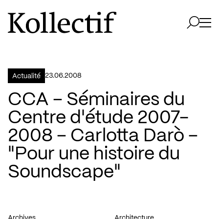
Aller à la page d'accueil
Logo Kollectif
Ouvri
Ouvrir 
23.06.2008
Actualité
CCA – Séminaires du
Centre d'étude 2007-
2008 – Carlotta Darò –
"Pour une histoire du
Soundscape"
Archives
Architecture