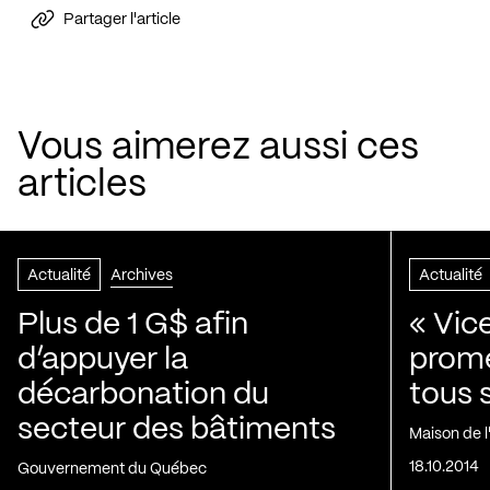
Partager l'article
Vous aimerez aussi ces
articles
Actualité
Archives
Actualité
Plus de 1 G$ afin
« Vic
d’appuyer la
prom
décarbonation du
tous 
secteur des bâtiments
Maison de 
18.10.2014
Gouvernement du Québec