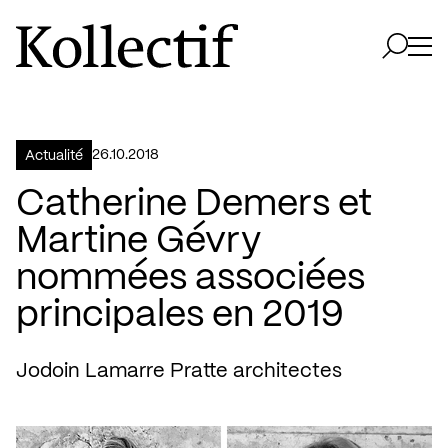
Aller à la page d'accueil
Logo Kollectif
Ouvri
Ouvrir 
26.10.2018
Actualité
Catherine Demers et
Martine Gévry
nommées associées
principales en 2019
Jodoin Lamarre Pratte architectes