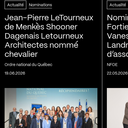
Actualité
Nominations
Actualité
Jean-Pierre LeTourneux
Nomin
de Menkès Shooner
Forti
Dagenais Letourneux
Vanes
Architectes nommé
Landry
chevalier
d’ass
Ordre national du Québec
NFOE
19.06.2026
22.05.2026