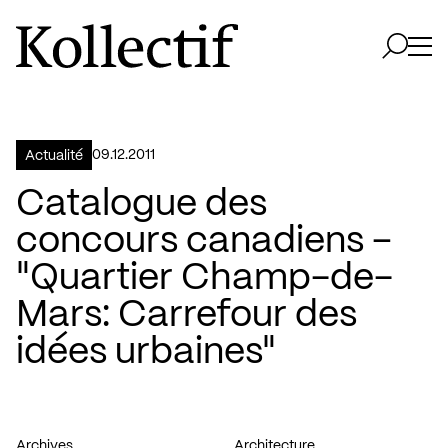
Aller à la page d'accueil
Logo Kollectif
Ouvri
Ouvrir 
09.12.2011
Actualité
Catalogue des
concours canadiens –
"Quartier Champ-de-
Mars: Carrefour des
idées urbaines"
Archives
Architecture