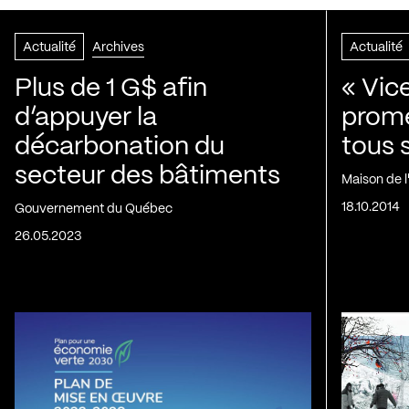
Actualité
Archives
Actualité
Plus de 1 G$ afin
« Vic
d’appuyer la
prom
décarbonation du
tous 
secteur des bâtiments
Maison de 
18.10.2014
Gouvernement du Québec
26.05.2023