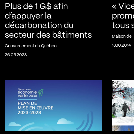
Plus de 1 G$ afin
« Vic
d’appuyer la
prom
décarbonation du
tous 
secteur des bâtiments
Maison de 
18.10.2014
Gouvernement du Québec
26.05.2023