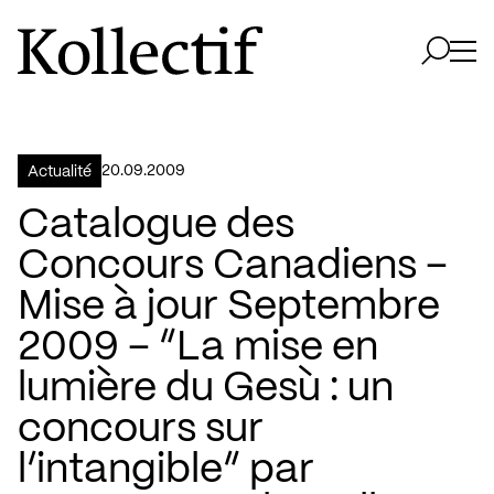
Aller à la page d'accueil
Logo Kollectif
Ouvri
Ouvrir 
20.09.2009
Actualité
Catalogue des
Concours Canadiens –
Mise à jour Septembre
2009 – “La mise en
lumière du Gesù : un
concours sur
l’intangible” par