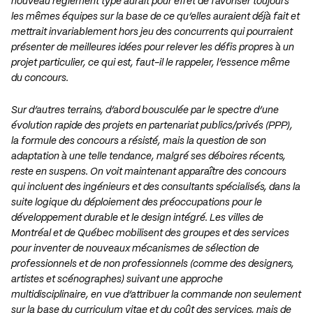
nouveau règlement type aurait pour effet de favoriser toujours
les mêmes équipes sur la base de ce qu’elles auraient déjà fait et
mettrait invariablement hors jeu des concurrents qui pourraient
présenter de meilleures idées pour relever les défis propres à un
projet particulier, ce qui est, faut-il le rappeler, l’essence même
du concours.
Sur d’autres terrains, d’abord bousculée par le spectre d’une
évolution rapide des projets en partenariat publics/privés (PPP),
la formule des concours a résisté, mais la question de son
adaptation à une telle tendance, malgré ses déboires récents,
reste en suspens. On voit maintenant apparaître des concours
qui incluent des ingénieurs et des consultants spécialisés, dans la
suite logique du déploiement des préoccupations pour le
développement durable et le design intégré. Les villes de
Montréal et de Québec mobilisent des groupes et des services
pour inventer de nouveaux mécanismes de sélection de
professionnels et de non professionnels (comme des designers,
artistes et scénographes) suivant une approche
multidisciplinaire, en vue d’attribuer la commande non seulement
sur la base du curriculum vitae et du coût des services, mais de