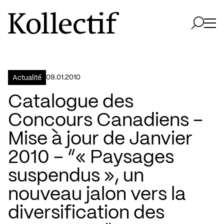
Aller à la page d'accueil
Logo Kollectif
Ouvri
Ouvrir 
09.01.2010
Actualité
Catalogue des
Concours Canadiens –
Mise à jour de Janvier
2010 – “« Paysages
suspendus », un
nouveau jalon vers la
diversification des