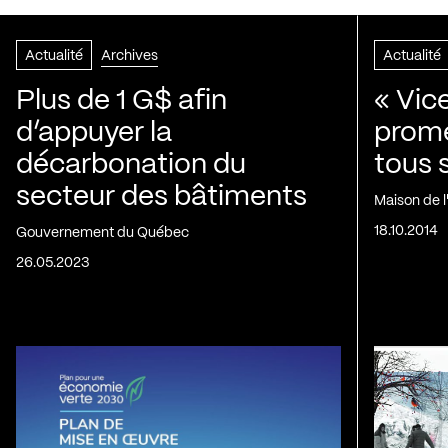
Actualité
Archives
Actualité
Plus de 1 G$ afin
« Vic
d’appuyer la
prom
décarbonation du
tous 
secteur des bâtiments
Maison de 
18.10.2014
Gouvernement du Québec
26.05.2023