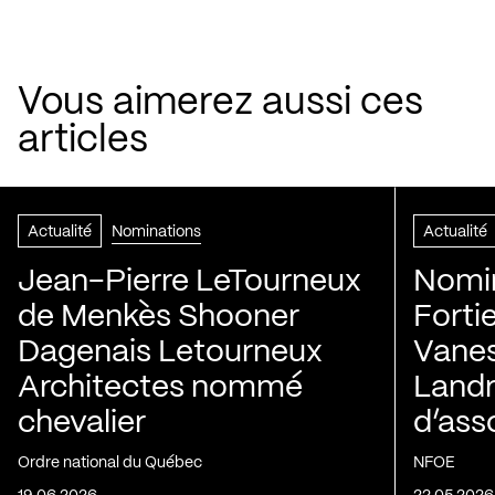
Vous aimerez aussi ces
articles
Actualité
Nominations
Actualité
Jean-Pierre LeTourneux
Nomin
de Menkès Shooner
Forti
Dagenais Letourneux
Vanes
Architectes nommé
Landry
chevalier
d’ass
Ordre national du Québec
NFOE