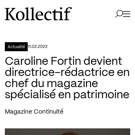
Aller à la page d'accueil
Logo Kollectif
Ouvri
Ouvrir 
11.02.2022
Actualité
Caroline Fortin devient
directrice–rédactrice en
chef du magazine
spécialisé en patrimoine
Magazine Continuité