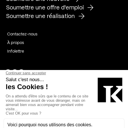
Soumettre une offre d'emploi
Soumettre une réalisation
Contactez-nous
À propos
Infolettre
Page Facebook de Kollectif
Page Instagram de Kollectif
Page Linkedin de Kollectif
Partenaires
Commanditaires
Fabelta_syst_BLAN
Bâtiment-Durable-Québec-1
Esquisses-1
IRAC-1
Contech-2
OC-2
MP-1
v2com-1