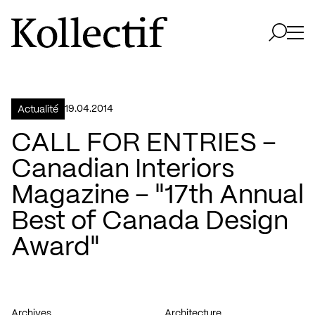
Aller à la page d'accueil
Logo Kollectif
Ouvri
Ouvrir 
19.04.2014
Actualité
CALL FOR ENTRIES –
Canadian Interiors
Magazine – "17th Annual
Best of Canada Design
Award"
Archives
Architecture