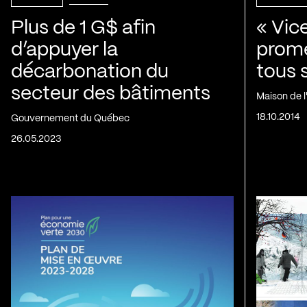
Plus de 1 G$ afin
« Vic
d’appuyer la
prom
décarbonation du
tous 
secteur des bâtiments
Maison de 
18.10.2014
Gouvernement du Québec
26.05.2023