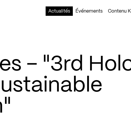
Actualités
Événements
Contenu Ko
ies – "3rd Hol
sustainable
n"