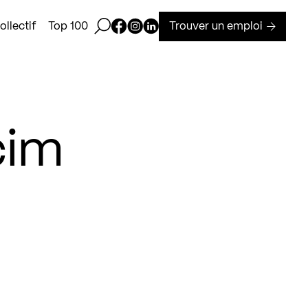
Ouvrir la barre de recherche
Page Facebook de Kollectif
Page Instagram de Kollectif
Page Linkedin de Kollectif
Trouver un emploi
llectif
Top 100
cim