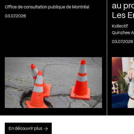
au pr
Office de consultation publique de Montréal
Les E
03.07.2026
Kollectif
Quinzhee A
03.07.2026
En découvrir plus