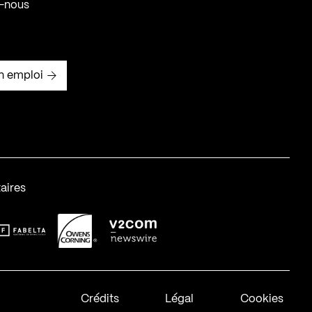
-nous
n emploi
aires
abelta_syst_BLANC
OC-2
v2com-1
Crédits
Légal
Cookies