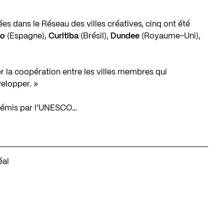
s dans le Réseau des villes créatives, cinq ont été
ao
(Espagne),
Curitiba
(Brésil),
Dundee
(Royaume-Uni),
er la coopération entre les villes membres qui
velopper. »
 émis par l’UNESCO…
éal