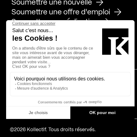
Soumettre une nouvelle
Soumettre une offre d'emploi
Soumettre une réalisation
Page Facebook de Kollectif
Page Instagram de Kollectif
Page Linkedin de Kollectif
Partenaires
Bâtiment-Durable-Québec-1
Esquisses-1
IRAC-1
MP-1
©2026 Kollectif. Tous droits réservés.