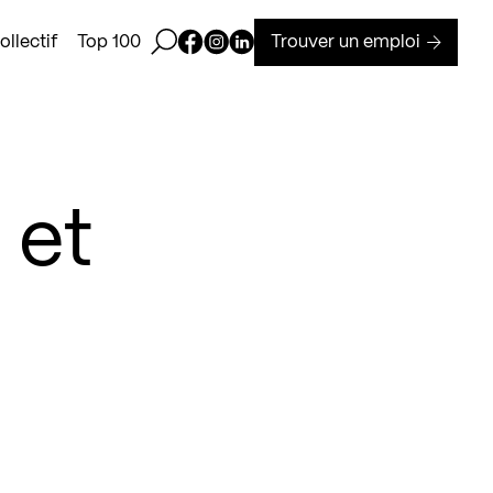
Ouvrir la barre de recherche
Page Facebook de Kollectif
Page Instagram de Kollectif
Page Linkedin de Kollectif
Trouver un emploi
llectif
Top 100
 et