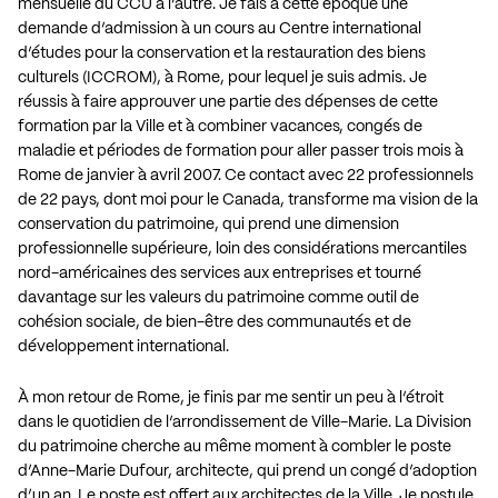
mensuelle du CCU à l’autre. Je fais à cette époque une
demande d’admission à un cours au Centre international
d’études pour la conservation et la restauration des biens
culturels (ICCROM), à Rome, pour lequel je suis admis. Je
réussis à faire approuver une partie des dépenses de cette
formation par la Ville et à combiner vacances, congés de
maladie et périodes de formation pour aller passer trois mois à
Rome de janvier à avril 2007. Ce contact avec 22 professionnels
de 22 pays, dont moi pour le Canada, transforme ma vision de la
conservation du patrimoine, qui prend une dimension
professionnelle supérieure, loin des considérations mercantiles
nord-américaines des services aux entreprises et tourné
davantage sur les valeurs du patrimoine comme outil de
cohésion sociale, de bien-être des communautés et de
développement international.
À mon retour de Rome, je finis par me sentir un peu à l’étroit
dans le quotidien de l’arrondissement de Ville-Marie. La Division
du patrimoine cherche au même moment à combler le poste
d’Anne-Marie Dufour, architecte, qui prend un congé d’adoption
d’un an. Le poste est offert aux architectes de la Ville. Je postule