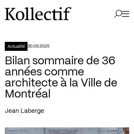
Aller à la page d'accueil
Logo Kollectif
Ouvri
Ouvrir 
30.05.2025
Actualité
Bilan sommaire de 36
années comme
architecte à la Ville de
Montréal
Jean Laberge