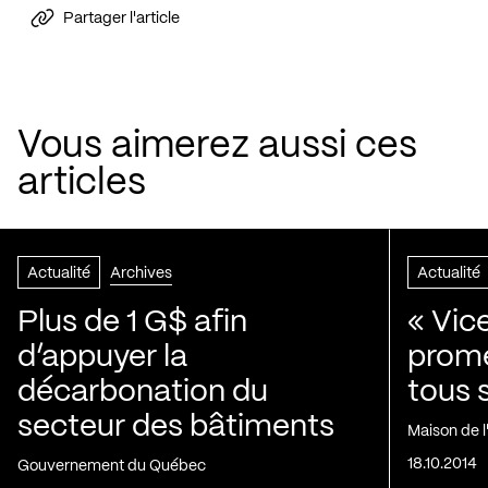
Partager l'article
Vous aimerez aussi ces
articles
Actualité
Archives
Actualité
Plus de 1 G$ afin
« Vic
d’appuyer la
prom
décarbonation du
tous 
secteur des bâtiments
Maison de 
18.10.2014
Gouvernement du Québec