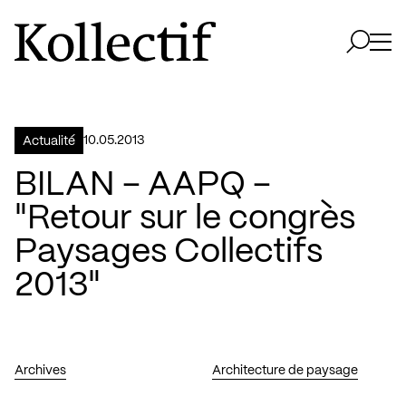
Aller à la page d'accueil
Logo Kollectif
Ouvri
Ouvrir 
10.05.2013
Actualité
BILAN – AAPQ –
"Retour sur le congrès
Paysages Collectifs
2013"
Archives
Architecture de paysage