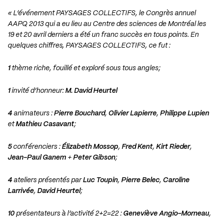
« L’événement PAYSAGES COLLECTIFS, le Congrès annuel
AAPQ 2013 qui a eu lieu au Centre des sciences de Montréal les
19 et 20 avril derniers a été un franc succès en tous points. En
quelques chiffres, PAYSAGES COLLECTIFS, ce fut :
1
thème riche, fouillé et exploré sous tous angles;
1
invité d’honneur:
M. David Heurtel
4
animateurs :
Pierre Bouchard
,
Olivier Lapierre
,
Philippe Lupien
et
Mathieu Casavant
;
5
conférenciers :
Élizabeth Mossop
,
Fred Kent
,
Kirt Rieder
,
Jean-Paul Ganem
+
Peter Gibson
;
4
ateliers présentés par
Luc Toupin
,
Pierre Belec
,
Caroline
Larrivée
,
David Heurtel
;
10
présentateurs à l’activité 2+2=22 :
Geneviève Angio-Morneau
,