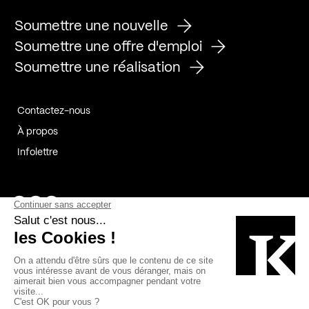
Soumettre une nouvelle
Soumettre une offre d'emploi
Soumettre une réalisation
Contactez-nous
À propos
Infolettre
Page Facebook de Kollectif
Page Instagram de Kollectif
Page Linkedin de Kollectif
Partenaires
Commanditaires
Fabelta_syst_BLAN
Bâtiment-Durable-Québec-1
Esquisses-1
IRAC-1
Contech-2
OC-2