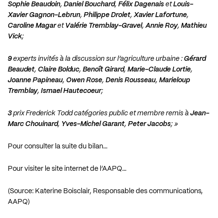
Sophie Beaudoin
,
Daniel
Bouchard
,
Félix Dagenais
et
Louis-
Xavier Gagnon-Lebrun
,
Philippe Drolet
,
Xavier Lafortune
,
Caroline Magar
et
Valérie Tremblay-Gravel
,
Annie Roy
,
Mathieu
Vick
;
9
experts invités à la discussion sur l’agriculture urbaine :
Gérard
Beaudet
,
Claire Bolduc
,
Benoît Girard
,
Marie-Claude Lortie
,
Joanne Papineau
,
Owen Rose
,
Denis Rousseau
,
Marieloup
Tremblay
,
Ismael Hautecoeur
;
3
prix Frederick Todd catégories public et membre remis à
Jean-
Marc Chouinard
,
Yves-Michel Garant
,
Peter Jacobs
; »
Pour consulter la suite du bilan…
Pour visiter le site internet de l’AAPQ…
(Source: Katerine Boisclair, Responsable des communications,
AAPQ)