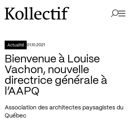
Aller à la page d'accueil
Logo Kollectif
Ouvri
Ouvrir 
01.10.2021
Actualité
Bienvenue à Louise
Vachon, nouvelle
directrice générale à
l’AAPQ
Association des architectes paysagistes du
Québec