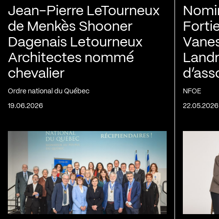
Jean-Pierre LeTourneux
Nomin
de Menkès Shooner
Forti
Dagenais Letourneux
Vanes
Architectes nommé
Landry
chevalier
d’ass
Ordre national du Québec
NFOE
19.06.2026
22.05.2026