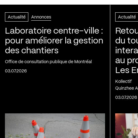
Actualité
Annonces
Actualité
Laboratoire centre-ville :
Retou
pour améliorer la gestion
du to
des chantiers
inter
au pr
Office de consultation publique de Montréal
Les E
03.07.2026
Kollectif
Quinzhee A
03.07.2026