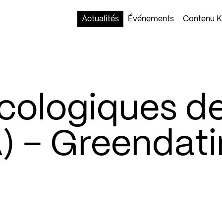
Actualités
Événements
Contenu Ko
écologiques d
A) – Greendat