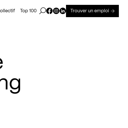
Ouvrir la barre de recherche
Page Facebook de Kollectif
Page Instagram de Kollectif
Page Linkedin de Kollectif
Trouver un emploi
llectif
Top 100
e
ing