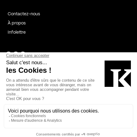
Contactez-nous
À propos
Infolettre
Page Facebook de Kollectif
Page Instagram de Kollectif
Page Linkedin de Kollectif
Partenaires
Commanditaires
Fabelta_syst_BLAN
Bâtiment-Durable-Québec-1
Esquisses-1
IRAC-1
Contech-2
OC-2
MP-1
v2com-1
©2026 Kollectif. Tous droits réservés.