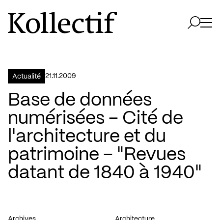
Aller à la page d'accueil
Logo Kollectif
Ouvri
Ouvrir 
21.11.2009
Actualité
Base de données
numérisées – Cité de
l'architecture et du
patrimoine – "Revues
datant de 1840 à 1940"
Archives
Architecture