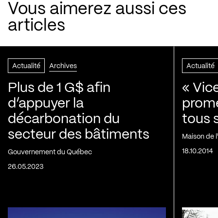
Vous aimerez aussi ces
articles
Actualité
Archives
Actualité
Plus de 1 G$ afin
« Vic
d’appuyer la
prom
décarbonation du
tous 
secteur des bâtiments
Maison de 
18.10.2014
Gouvernement du Québec
26.05.2023