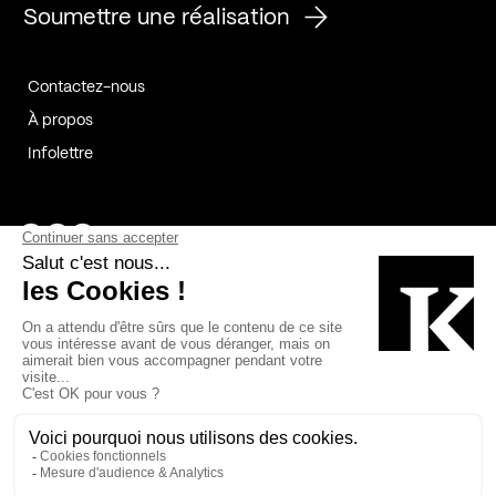
Soumettre une réalisation
Contactez-nous
À propos
Infolettre
Page Facebook de Kollectif
Page Instagram de Kollectif
Page Linkedin de Kollectif
Partenaires
Commanditaires
Fabelta_syst_BLAN
Bâtiment-Durable-Québec-1
Esquisses-1
IRAC-1
Contech-2
OC-2
MP-1
v2com-1