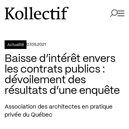
Aller à la page d'accueil
Logo Kollectif
Ouvri
Ouvrir 
07.05.2021
Actualité
Baisse d’intérêt envers
les contrats publics :
dévoilement des
résultats d’une enquête
Association des architectes en pratique
privée du Québec