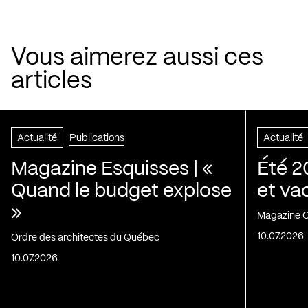
Vous aimerez aussi ces
articles
Actualité
Publications
Actualité
Magazine Esquisses | «
Été 2
Quand le budget explose
et va
»
Magazine C
10.07.2026
Ordre des architectes du Québec
10.07.2026