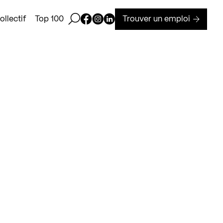
Ouvrir la barre de recherche
Page Facebook de Kollectif
Page Instagram de Kollectif
Page Linkedin de Kollectif
Trouver un emploi
llectif
Top 100