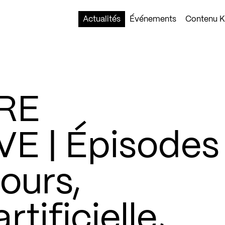
Actualités
Événements
Contenu Ko
RE
E | Épisodes
ours,
rtificielle,