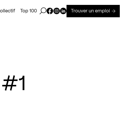
Ouvrir la barre de recherche
Page Facebook de Kollectif
Page Instagram de Kollectif
Page Linkedin de Kollectif
Trouver un emploi
llectif
Top 100
 #1