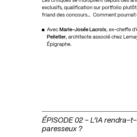
Les critiques se multiplient depuis des a
exclusifs, qualification sur portfolio pl
friand des concours… Comment pourrait-
Avec
Marie-Josée Lacroix
, ex-cheffe d
Pelletier
, architecte associé chez
Lema
Épigraphe
.
ÉPISODE 02 – L’IA rendra-t-
paresseux ?