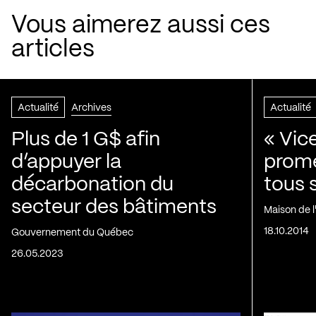
Vous aimerez aussi ces
articles
Actualité
Archives
Actualité
Plus de 1 G$ afin
« Vic
d’appuyer la
prom
décarbonation du
tous 
secteur des bâtiments
Maison de 
18.10.2014
Gouvernement du Québec
26.05.2023