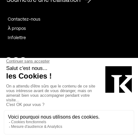
Soumettre une réalisation
Contactez-nous
À propos
Infolettre
Page Facebook de Kollectif
Page Instagram de Kollectif
Page Linkedin de Kollectif
Partenaires
Commanditaires
Fabelta_syst_BLAN
Bâtiment-Durable-Québec-1
Esquisses-1
IRAC-1
Contech-2
OC-2
MP-1
v2com-1
©2026 Kollectif. Tous droits réservés.