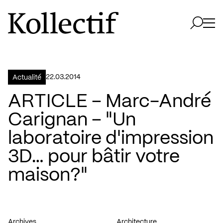
Aller à la page d'accueil
Logo Kollectif
Ouvri
Ouvrir 
22.03.2014
Actualité
ARTICLE – Marc-André
Carignan – "Un
laboratoire d'impression
3D… pour bâtir votre
maison?"
Archives
Architecture