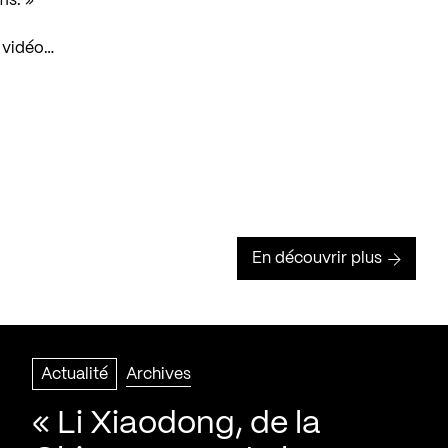
lms
. »
la vidéo…
En découvrir plus
Actualité
Archives
« Li Xiaodong, de la