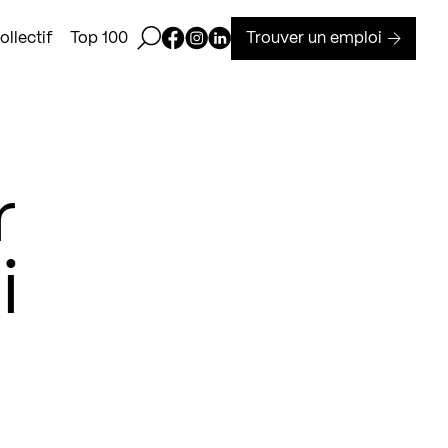
Ouvrir la barre de recherche
Page Facebook de Kollectif
Page Instagram de Kollectif
Page Linkedin de Kollectif
Trouver un emploi
llectif
Top 100
r
i