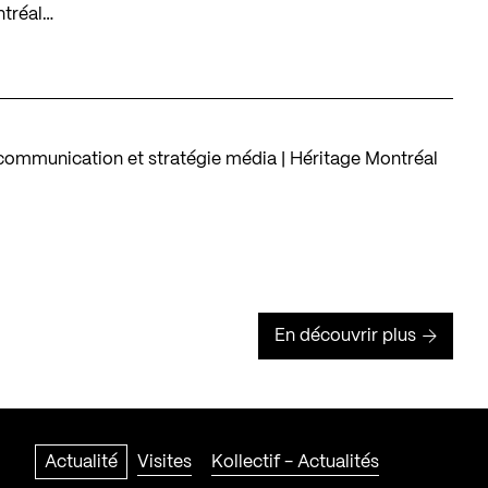
ntréal…
ommunication et stratégie média | Héritage Montréal
En découvrir plus
Actualité
Visites
Kollectif - Actualités