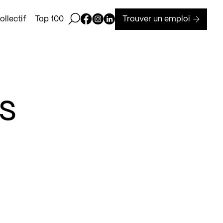
Ouvrir la barre de recherche
Page Facebook de Kollectif
Page Instagram de Kollectif
Page Linkedin de Kollectif
Trouver un emploi
llectif
Top 100
es