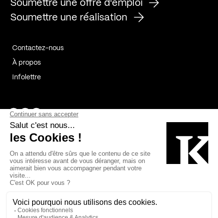
Soumettre une offre d'emploi
Soumettre une réalisation
Contactez-nous
À propos
Infolettre
Page Facebook de Kollectif
Page Instagram de Kollectif
Page Linkedin de Kollectif
Partenaires
Commanditaires
Fabelta_syst_BLAN
Bâtiment-Durable-Québec-1
Esquisses-1
IRAC-1
Contech-2
OC-2
MP-1
v2com-1