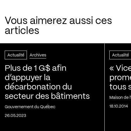
Vous aimerez aussi ces
articles
Actualité
Archives
Actualité
Plus de 1 G$ afin
« Vic
d’appuyer la
prom
décarbonation du
tous 
secteur des bâtiments
Maison de 
18.10.2014
Gouvernement du Québec
26.05.2023