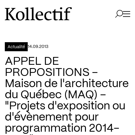
Aller à la page d'accueil
Logo Kollectif
Ouvri
Ouvrir 
14.09.2013
Actualité
APPEL DE
PROPOSITIONS –
Maison de l'architecture
du Québec (MAQ) –
"Projets d'exposition ou
d'évènement pour
programmation 2014-