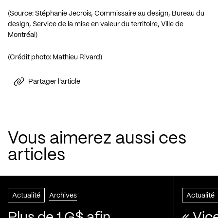
(Source: Stéphanie Jecrois, Commissaire au design, Bureau du
design, Service de la mise en valeur du territoire, Ville de
Montréal)
(Crédit photo: Mathieu Rivard)
Partager l'article
Vous aimerez aussi ces
articles
Actualité
Archives
Actualité
Plus de 1 G$ afin
« Vic