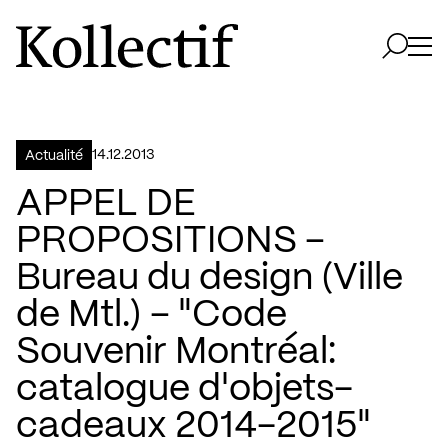
Aller à la page d'accueil
Logo Kollectif
Ouvri
Ouvrir 
14.12.2013
Actualité
APPEL DE
PROPOSITIONS –
Bureau du design (Ville
de Mtl.) – "Code
Souvenir Montréal:
catalogue d'objets-
cadeaux 2014-2015"