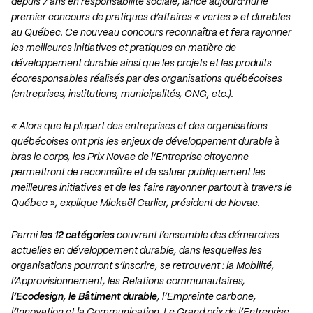
depuis 7 ans en responsabilité sociale, lance aujourd’hui le
premier concours de pratiques d’affaires « vertes » et durables
au Québec. Ce nouveau concours reconnaîtra et fera rayonner
les meilleures initiatives et pratiques en matière de
développement durable ainsi que les projets et les produits
écoresponsables réalisés par des organisations québécoises
(entreprises, institutions, municipalités, ONG, etc.).
« Alors que la plupart des entreprises et des organisations
québécoises ont pris les enjeux de développement durable à
bras le corps, les Prix Novae de l’Entreprise citoyenne
permettront de reconnaître et de saluer publiquement les
meilleures initiatives et de les faire rayonner partout à travers le
Québec », explique Mickaël Carlier, président de Novae.
Parmi
les 12 catégories
couvrant l’ensemble des démarches
actuelles en développement durable, dans lesquelles les
organisations pourront s’inscrire, se retrouvent : la Mobilité,
l’Approvisionnement, les Relations communautaires,
l’Ecodesign
,
le Bâtiment durable
, l’Empreinte carbone,
l’Innovation et la Communication. Le Grand prix de l’Entreprise