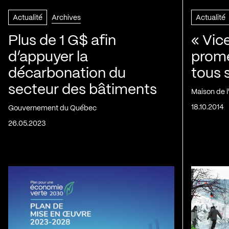
Actualité
Archives
Actualité
Plus de 1 G$ afin
« Vic
d’appuyer la
prom
décarbonation du
tous 
secteur des bâtiments
Maison de 
18.10.2014
Gouvernement du Québec
26.05.2023