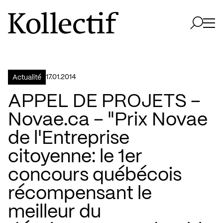
Aller à la page d'accueil
Logo Kollectif
Ouvri
Ouvrir 
17.01.2014
Actualité
APPEL DE PROJETS –
Novae.ca – "Prix Novae
de l'Entreprise
citoyenne: le 1er
concours québécois
récompensant le
meilleur du