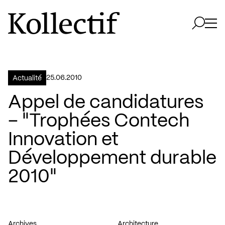
Aller à la page d'accueil
Logo Kollectif
Ouvri
Ouvrir 
25.06.2010
Actualité
Appel de candidatures
– "Trophées Contech
Innovation et
Développement durable
2010"
Archives
Architecture