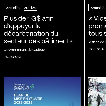
Actualité
Archives
Actualité
Plus de 1 G$ afin
« Vic
d’appuyer la
prom
décarbonation du
tous 
secteur des bâtiments
Maison de 
18.10.2014
Gouvernement du Québec
26.05.2023