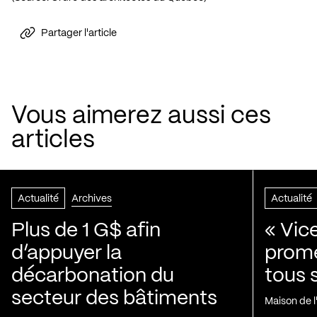
Partager l'article
Vous aimerez aussi ces
articles
Actualité
Archives
Actualité
Plus de 1 G$ afin
« Vic
d’appuyer la
prom
décarbonation du
tous 
secteur des bâtiments
Maison de 