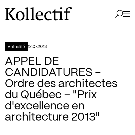
Aller à la page d'accueil
Logo Kollectif
Ouvri
Ouvrir 
12.07.2013
Actualité
APPEL DE
CANDIDATURES –
Ordre des architectes
du Québec – "Prix
d'excellence en
architecture 2013"