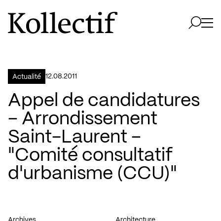
Aller à la page d'accueil
Logo Kollectif
Ouvri
Ouvrir 
12.08.2011
Actualité
Appel de candidatures
– Arrondissement
Saint-Laurent –
"Comité consultatif
d'urbanisme (CCU)"
Archives
Architecture