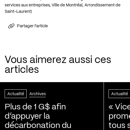
services aux entreprises, Ville de Montréal, Arrondissement de
Saint-Laurent)
Partager l'article
Vous aimerez aussi ces
articles
Actualité
Archives
Actualité
Plus de 1 G$ afin
« Vic
d’appuyer la
prom
décarbonation du
tous 