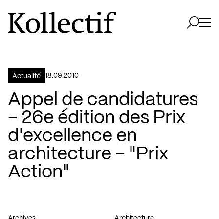
Aller à la page d'accueil
Logo Kollectif
Ouvri
Ouvrir 
18.09.2010
Actualité
Appel de candidatures
– 26e édition des Prix
d'excellence en
architecture – "Prix
Action"
Archives
Architecture