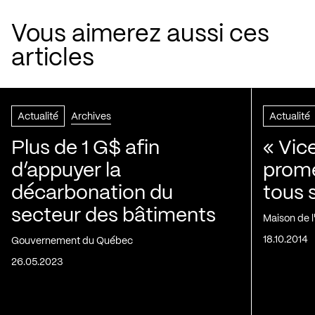
Vous aimerez aussi ces
articles
Actualité
Archives
Actualité
Plus de 1 G$ afin
« Vic
d’appuyer la
prom
décarbonation du
tous 
secteur des bâtiments
Maison de 
18.10.2014
Gouvernement du Québec
26.05.2023