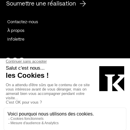
Soumettre une réalisation
Contactez-nous
À propos
Infolettre
Page Facebook de Kollectif
Page Instagram de Kollectif
Page Linkedin de Kollectif
Partenaires
Commanditaires
Fabelta_syst_BLAN
Bâtiment-Durable-Québec-1
Esquisses-1
IRAC-1
Contech-2
OC-2
MP-1
v2com-1