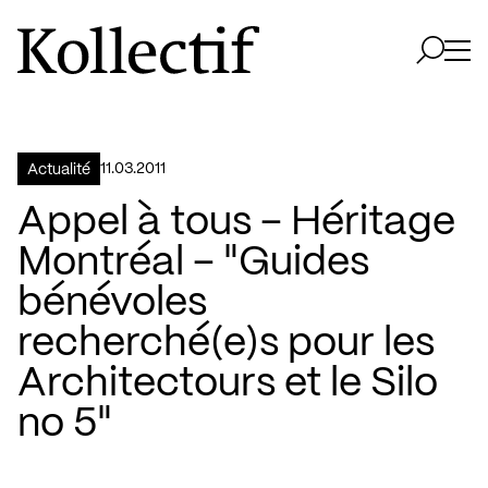
Aller à la page d'accueil
Logo Kollectif
Ouvri
Ouvrir 
11.03.2011
Actualité
Appel à tous – Héritage
Montréal – "Guides
bénévoles
recherché(e)s pour les
Architectours et le Silo
no 5"