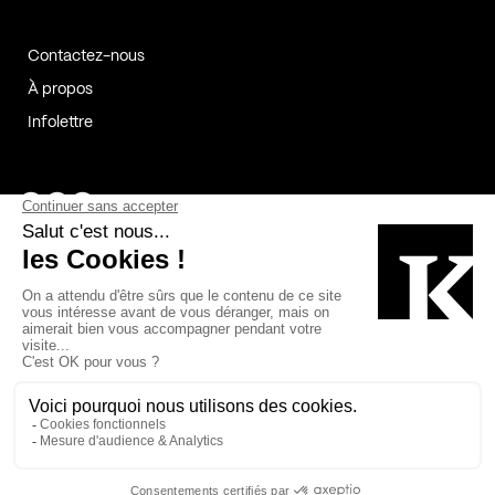
Contactez-nous
À propos
Infolettre
Page Facebook de Kollectif
Page Instagram de Kollectif
Page Linkedin de Kollectif
Partenaires
Commanditaires
Fabelta_syst_BLAN
Bâtiment-Durable-Québec-1
Esquisses-1
IRAC-1
Contech-2
OC-2
MP-1
v2com-1
©2026 Kollectif. Tous droits réservés.