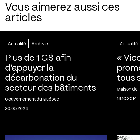
Vous aimerez aussi ces
articles
Actualité
Archives
Actualité
Plus de 1 G$ afin
« Vic
d’appuyer la
prom
décarbonation du
tous 
secteur des bâtiments
Maison de 
18.10.2014
Gouvernement du Québec
26.05.2023