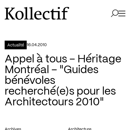
Aller à la page d'accueil
Logo Kollectif
Ouvri
Ouvrir 
16.04.2010
Actualité
Appel à tous – Héritage
Montréal – "Guides
bénévoles
recherché(e)s pour les
Architectours 2010"
Archives
Architecture