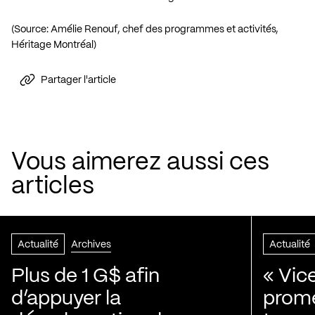
(Source: Amélie Renouf, chef des programmes et activités,
Héritage Montréal)
Partager l'article
Vous aimerez aussi ces
articles
Actualité
Archives
Actualité
Plus de 1 G$ afin
« Vic
d’appuyer la
prom