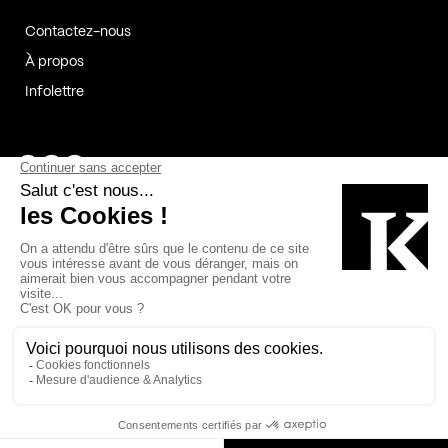
Contactez-nous
À propos
Infolettre
Page Facebook de Kollectif
Page Instagram de Kollectif
Page Linkedin de Kollectif
Partenaires
Commanditaires
Fabelta_syst_BLAN
Bâtiment-Durable-Québec-1
Esquisses-1
IRAC-1
Contech-2
OC-2
MP-1
v2com-1
©2026 Kollectif. Tous droits réservés.
Crédits
Légal
Cookies