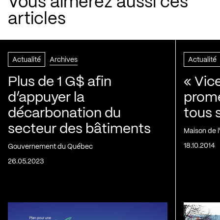
Vous aimerez aussi ces
articles
Actualité
Archives
Actualité
Plus de 1 G$ afin
« Vic
d’appuyer la
prom
décarbonation du
tous 
secteur des bâtiments
Maison de 
18.10.2014
Gouvernement du Québec
26.05.2023