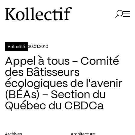
Aller à la page d'accueil
Logo Kollectif
Ouvri
Ouvrir 
30.01.2010
Actualité
Appel à tous – Comité
des Bâtisseurs
écologiques de l'avenir
(BÉAs) – Section du
Québec du CBDCa
Archives
Architecture