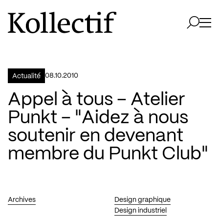
Aller à la page d'accueil
Logo Kollectif
Ouvri
Ouvrir 
08.10.2010
Actualité
Appel à tous – Atelier
Punkt – "Aidez à nous
soutenir en devenant
membre du Punkt Club"
Archives
Design graphique
Design industriel