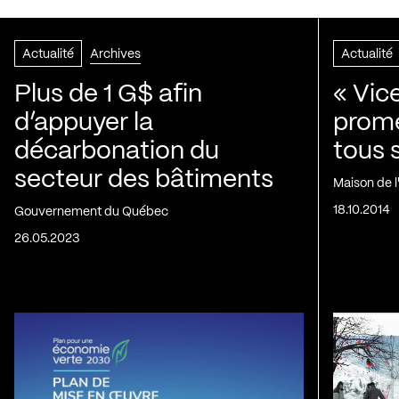
Actualité
Archives
Actualité
Plus de 1 G$ afin
« Vic
d’appuyer la
prom
décarbonation du
tous 
secteur des bâtiments
Maison de 
18.10.2014
Gouvernement du Québec
26.05.2023